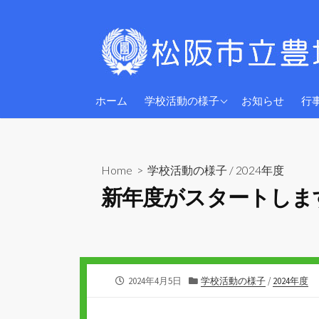
コ
ン
テ
ン
ツ
2026年度
へ
ホーム
学校活動の様子
お知らせ
行
ス
2025年度
キ
2024年度
ッ
Home
>
学校活動の様子
/
2024年度
プ
新年度がスタートしま
公
カ
2024年4月5日
学校活動の様子
/
2024年度
開
テ
日
ゴ