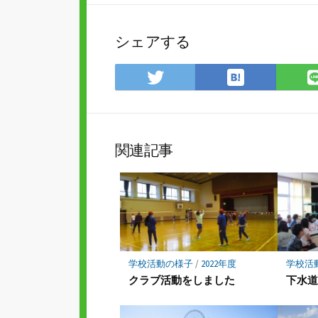
シェアする
は
Twitter
て
で
な
シ
ブ
ェ
ッ
ア
関連記事
ク
マ
ー
ク
に
保
存
学校活動の様子
/
2022年度
学校活
クラブ活動をしました
下水