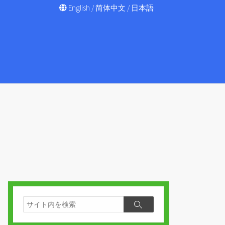
English
/
简体中文
/
日本語
検
検
索
索