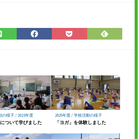
Feedly
LINE
Facebook
Pocket
で
で
で
に
購
シ
シ
保
読
ェ
ェ
存
ア
ア
動の様子
/
2023年度
2025年度
/
学校活動の様子
道について学びました
「ヨガ」を体験しました