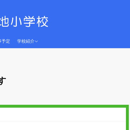
学校教育目標
事予定
学校紹介
沿革
児童数
校歌
す
グレースちゃん
交通アクセス