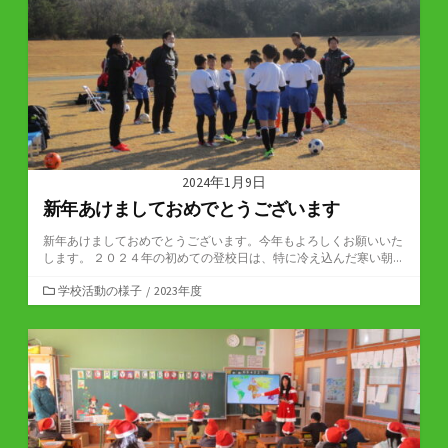
ー
2024年1月9日
新年あけましておめでとうございます
新年あけましておめでとうございます。今年もよろしくお願いいた
します。 ２０２４年の初めての登校日は、特に冷え込んだ寒い朝...
カ
学校活動の様子
/
2023年度
テ
ゴ
リ
ー