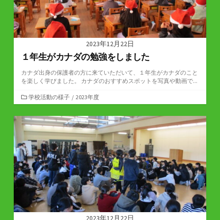
2023年12月22日
１年生がカナダの勉強をしました
カナダ出身の保護者の方に来ていただいて、１年生がカナダのこと
を楽しく学びました。 カナダのおすすめスポットを写真や動画で...
カ
学校活動の様子
/
2023年度
テ
ゴ
リ
ー
2023年12月22日