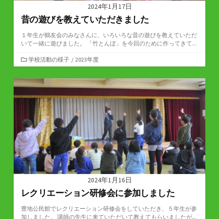
2024年1月17日
昔の遊びを教えていただきました
１年生が鶴友会のみなさんに、いろいろな昔の遊びを教えていただ
いて一緒に遊びました。 「竹とんぼ」を今回のために作ってきて...
カ
学校活動の様子
/
2023年度
テ
ゴ
リ
ー
2024年1月16日
レクリエーション研修会に参加しました
豊地公民館でレクリエーション研修会をしていただき、５年生が参
加しました。 講師の先生に来ていただいて教えてもらいましたが...