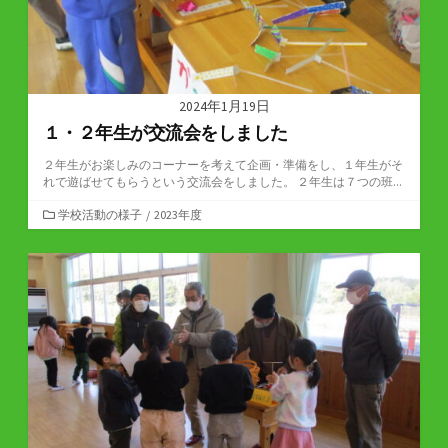
2024年1月19日
１・２年生が交流会をしました
２年生がお楽しみのコーナーを考えて企画・準備をし、１年生がそ
れで遊ばせてもらうという交流会をしました。 ２年生は７つの班...
カ
学校活動の様子
/
2023年度
テ
ゴ
リ
ー