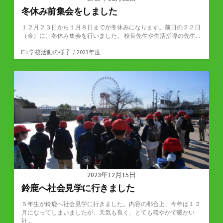
冬休み前集会をしました
１２月２３日から１月８日までが冬休みになります。前日の２２日
（金）に、冬休み集会を行いました。 校長先生や生活指導の先生...
カ
学校活動の様子
/
2023年度
テ
ゴ
リ
ー
2023年12月15日
鈴鹿へ社会見学に行きました
５年生が鈴鹿へ社会見学に行きました。内容の都合上、今年は１２
月になってしまいましたが、天気も良く、とても穏やかで暖かい
社...