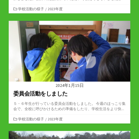
カ
学校活動の様子
/
2023年度
テ
ゴ
リ
ー
2024年1月15日
委員会活動をしました
５・６年生が行っている委員会活動をしました。 今週のほっこり集
会で、全校に呼びかけるための準備をしたり、学校生活をより快...
カ
学校活動の様子
/
2023年度
テ
ゴ
リ