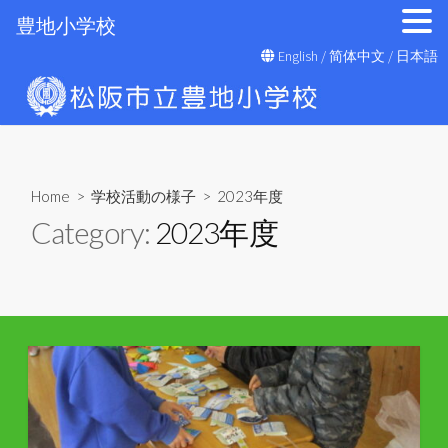
豊地小学校
コ
English
/
简体中文
/
日本語
ン
テ
ン
ツ
へ
Home
>
学校活動の様子
>
2023年度
ス
Category:
2023年度
キ
ッ
プ