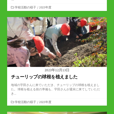
カ
学校活動の様子
/
2023年度
テ
ゴ
リ
ー
2023年12月13日
チューリップの球根を植えました
地域の宇田さんに来ていただき、チューリップの球根を植えまし
た。 球根を植える前の準備も、宇田さんが週末に来てしていただ
き...
カ
学校活動の様子
/
2023年度
テ
ゴ