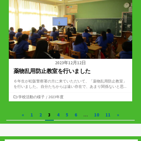
リ
ー
2023年12月12日
薬物乱用防止教室を行いました
６年生が松阪警察署の方に来ていただいて、「薬物乱用防止教室」
を行いました。 自分たちからは遠い存在で、あまり関係ないと思...
カ
学校活動の様子
/
2023年度
テ
ゴ
投
«
1
2
3
4
5
6
…
10
11
»
リ
ー
稿
の