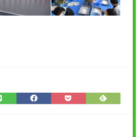
Feedly
LINE
Facebook
Pocket
で
で
で
に
購
シ
シ
保
読
ェ
ェ
存
ア
ア