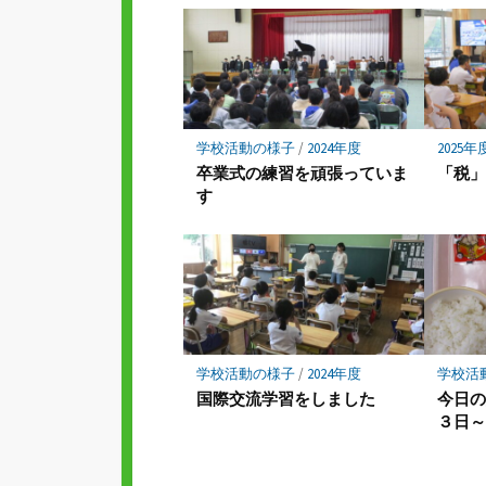
マ
ー
ク
に
保
存
学校活動の様子
/
2024年度
2025年
卒業式の練習を頑張っていま
「税
す
学校活動の様子
/
2024年度
学校活
国際交流学習をしました
今日
３日