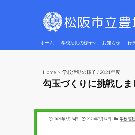
コ
ン
テ
ン
ツ
2026年度
へ
ホーム
学校活動の様子
お知らせ
行
ス
2025年度
キ
2024年度
ッ
Home
>
学校活動の様子
/
2021年度
プ
勾玉づくりに挑戦しま
公
最
カ
2021年6月24日
2021年7月14日
学校活
開
終
テ
日
更
ゴ