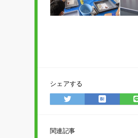
シェアする
は
Twitter
て
で
な
シ
ブ
ェ
ッ
ア
関連記事
ク