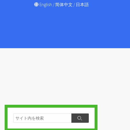
English
/
简体中文
/
日本語
検
検
索
索