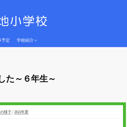
学校教育目標
事予定
学校紹介
沿革
児童数
校歌
した～６年生～
グレースちゃん
交通アクセス
動の様子
/
2021年度