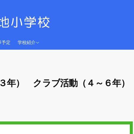
学校教育目標
事予定
学校紹介
沿革
児童数
校歌
３年） クラブ活動（４～６年）
グレースちゃん
交通アクセス