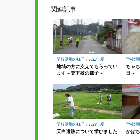
ッ
ア
関連記事
ク
マ
ー
ク
に
保
存
学校活動の様子
/
2021年度
学校活
地域の方に支えてもらってい
ちゃ
ます～登下校の様子～
日～
学校活動の様子
/
2023年度
学校活
天白遺跡について学びました
かぼ