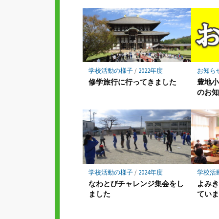
ク
マ
ー
ク
に
保
存
学校活動の様子
/
2022年度
お知ら
修学旅行に行ってきました
豊地
のお
学校活動の様子
/
2024年度
学校活
なわとびチャレンジ集会をし
よみ
ました
てい