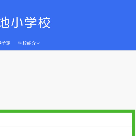
学校教育目標
事予定
学校紹介
沿革
児童数
校歌
グレースちゃん
交通アクセス