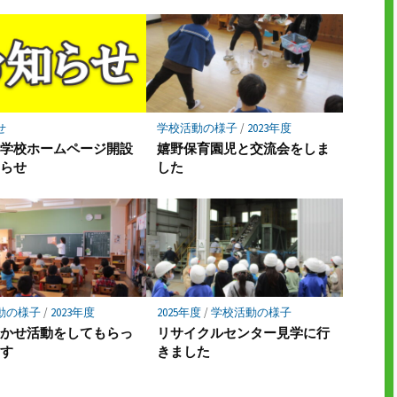
せ
学校活動の様子
/
2023年度
小学校ホームページ開設
嬉野保育園児と交流会をしま
知らせ
した
動の様子
/
2023年度
2025年度
/
学校活動の様子
きかせ活動をしてもらっ
リサイクルセンター見学に行
ます
きました