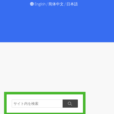
English
/
简体中文
/
日本語
検
検
索
索