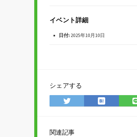
リ
ー
イベント詳細
日付:
2025年10月10日
シェアする
は
Twitter
て
で
な
シ
ブ
ェ
ッ
ア
関連記事