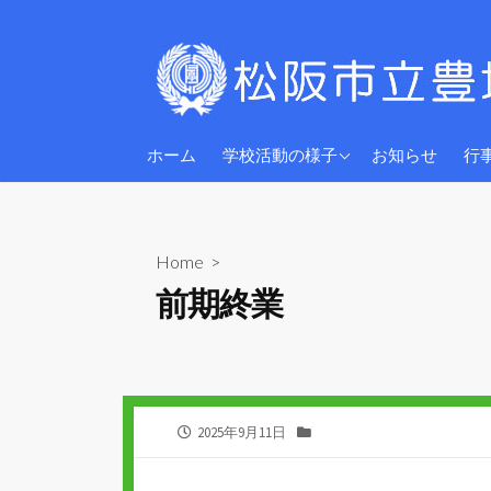
コ
ン
テ
ン
ツ
2026年度
へ
ホーム
学校活動の様子
お知らせ
行
ス
2025年度
キ
2024年度
ッ
Home
>
プ
前期終業
公
カ
2025年9月11日
開
テ
日
ゴ