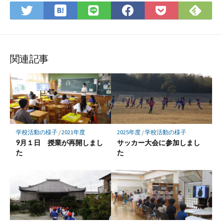
は
Fee
Twitter
LINE
Facebook
Pocket
て
で
で
で
で
に
な
購
シ
シ
シ
保
ブ
読
ェ
ェ
ェ
存
ッ
ア
ア
ア
関連記事
ク
マ
ー
ク
に
保
学校活動の様子
/
2021年度
2025年度
/
学校活動の様子
存
9月１日 授業が再開しまし
サッカー大会に参加しまし
た
た