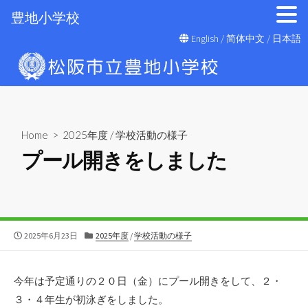
豊地小学校
コ
English
/
简体中文
/
日本語
ン
テ
ン
ツ
へ
Home
>
2025年度
/
学校活動の様子
ス
プール開きをしました
キ
ッ
プ
公
カ
2025年6月23日
2025年度
/
学校活動の様子
開
テ
日
ゴ
リ
今年は予定通りの２０日（金）にプール開きをして、２・
ー
３・４年生が初泳ぎをしました。