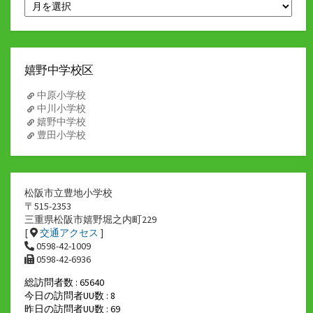
ア
ー
カ
イ
ブ
嬉野中学校区
中原小学校
中川小学校
嬉野中学校
豊田小学校
松阪市立豊地小学校
〒515-2353
三重県松阪市嬉野堀之内町229
[
交通アクセス
]
0598-42-1009
0598-42-6936
総訪問者数 : 65640
今日の訪問者UU数 : 8
昨日の訪問者UU数 : 69