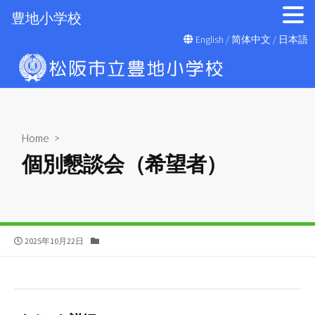
豊地小学校
コ
English
/
简体中文
/
日本語
ン
テ
ン
ツ
へ
Home
>
ス
個別懇談会（希望者）
キ
ッ
プ
公
カ
2025年10月22日
開
テ
日
ゴ
リ
ー