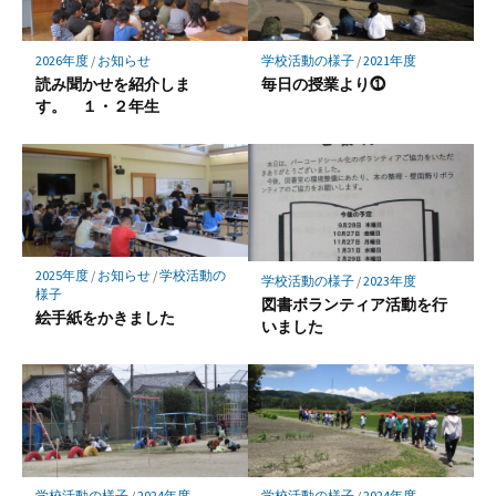
に
保
2026年度
/
お知らせ
学校活動の様子
/
2021年度
存
読み聞かせを紹介しま
毎日の授業より⓵
す。 １・２年生
2025年度
/
お知らせ
/
学校活動の
学校活動の様子
/
2023年度
様子
図書ボランティア活動を行
絵手紙をかきました
いました
学校活動の様子
/
2024年度
学校活動の様子
/
2024年度