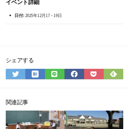
イベント詳細
日付:
2025年12月17
–
19日
シェアする
は
Fee
Twitter
LINE
Facebook
Pocket
て
で
で
で
で
に
な
購
シ
シ
シ
保
ブ
読
ェ
ェ
ェ
存
ッ
ア
ア
ア
関連記事
ク
マ
ー
ク