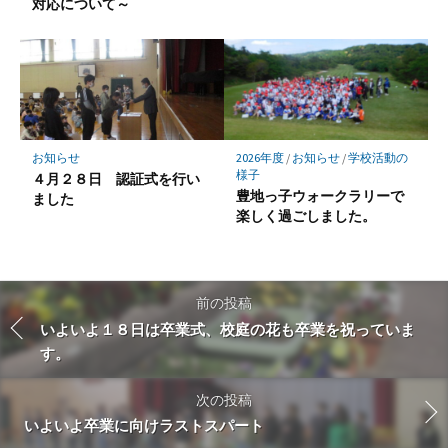
対応について～
お知らせ
2026年度
/
お知らせ
/
学校活動の
様子
４月２８日 認証式を行い
豊地っ子ウォークラリーで
ました
楽しく過ごしました。
前の投稿
いよいよ１８日は卒業式、校庭の花も卒業を祝っていま
す。
次の投稿
いよいよ卒業に向けラストスパート