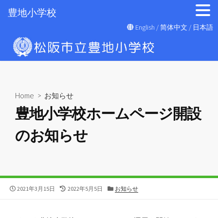
豊地小学校
コ
English
/
简体中文
/
日本語
ン
テ
ン
ツ
へ
Home
>
お知らせ
ス
豊地小学校ホームページ開設
キ
ッ
のお知らせ
プ
公
最
カ
2021年3月15日
2022年5月5日
お知らせ
開
終
テ
日
更
ゴ
新
リ