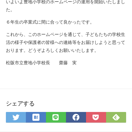
いよいよ豊地小学校のホームページの運用を開始いたしまし
日
ー
た。
６年生の卒業式に間に合って良かったです。
これから、このホームページを通じて、子どもたちの学校生
活の様子や保護者の皆様への連絡等をお届けしようと思って
おります。どうぞよろしくお願いいたします。
松阪市立豊地小学校長 齋藤 実
シェアする
は
Fee
Twitter
LINE
Facebook
Pocket
て
で
で
で
で
に
な
購
シ
シ
シ
保