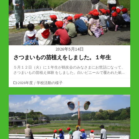
2026年5月14日
さつまいもの苗植えをしました。１年生
５月１２日（火）に１年生が鶴友会のみなさまにお世話になって、
さつまいもの苗植え体験 をしました。白いビニールで覆われた畝...
カ
2026年度
/
学校活動の様子
テ
ゴ
リ
ー