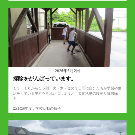
テ
ゴ
リ
ー
2026年6月2日
掃除をがんばっています。
１３：１０から１５間、火・木・金の３日間に自分たちが学習や生
活をしている場所をきれいにしようと、美化活動の縦割り班掃除
を...
カ
2026年度
/
学校活動の様子
テ
ゴ
リ
ー