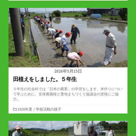
テ
ゴ
リ
ー
2026年5月15日
田植えをしました。５年生
５年生の社会科では「日本の農業」の学習をします。米作りについ
て学ぶために、安保農園様と豊地まちづくり協議会の皆様にご協
力...
カ
2026年度
/
学校活動の様子
テ
ゴ
リ
ー