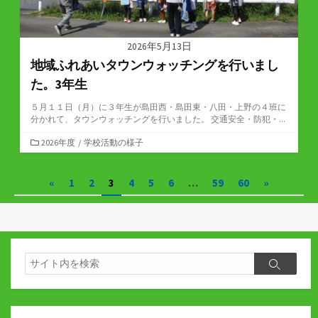
2026年5月13日
地域ふれあいタウンウォッチングを行いまし
た。3年生
５月１１日（月）に３年生が島田西・島田東・八田・上野の４班に
分かれて、タウンウォッチングを行いました。 交通安全・防犯・...
カ
2026年度
/
学校活動の様子
テ
ゴ
投
«
1
2
3
4
5
6
…
59
60
»
リ
ー
稿
の
ペ
検
検
索
ー
索
ジ