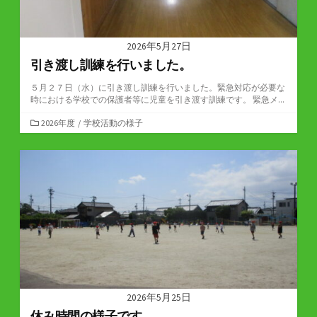
2026年5月27日
引き渡し訓練を行いました。
５月２７日（水）に引き渡し訓練を行いました。緊急対応が必要な
時における学校での保護者等に児童を引き渡す訓練です。 緊急メ...
カ
2026年度
/
学校活動の様子
テ
ゴ
リ
ー
2026年5月25日
休み時間の様子です。