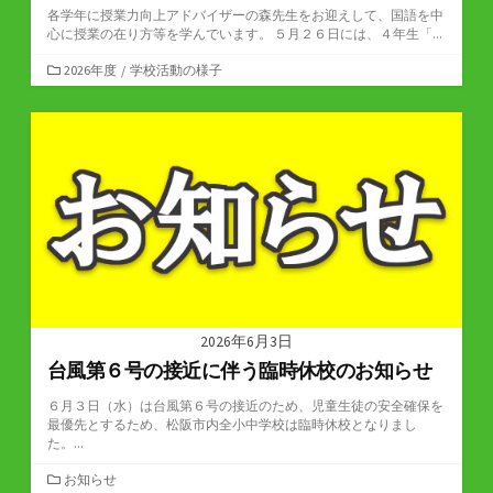
各学年に授業力向上アドバイザーの森先生をお迎えして、国語を中
心に授業の在り方等を学んでいます。 ５月２６日には、４年生「...
カ
2026年度
/
学校活動の様子
テ
ゴ
リ
ー
2026年6月3日
台風第６号の接近に伴う臨時休校のお知らせ
６月３日（水）は台風第６号の接近のため、児童生徒の安全確保を
最優先とするため、松阪市内全小中学校は臨時休校となりまし
た。...
カ
お知らせ