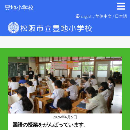
豊地小学校
コ
English
/
简体中文
/
日本語
ン
テ
ン
ツ
へ
ス
キ
ッ
プ
2026年6月5日
国語の授業をがんばっています。