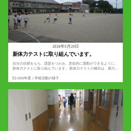
2026年5月29日
新体力テストに取り組んでいます。
自分の目標をもち、課題をつかみ、意欲的に運動ができるように、
新体力テストに取り組んでいます。 新体力テストの種目は、握力...
カ
2026年度
/
学校活動の様子
テ
ゴ
リ
ー