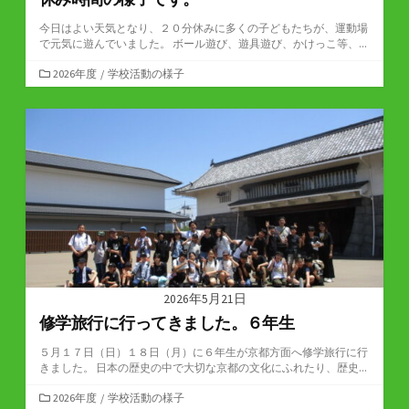
今日はよい天気となり、２０分休みに多くの子どもたちが、運動場
で元気に遊んでいました。 ボール遊び、遊具遊び、かけっこ等、...
カ
2026年度
/
学校活動の様子
テ
ゴ
リ
ー
2026年5月21日
修学旅行に行ってきました。６年生
５月１７日（日）１８日（月）に６年生が京都方面へ修学旅行に行
きました。 日本の歴史の中で大切な京都の文化にふれたり、歴史...
カ
2026年度
/
学校活動の様子