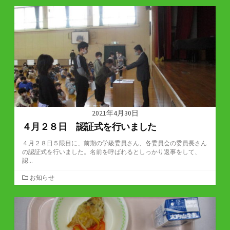
ゴ
リ
ー
2021年4月30日
４月２８日 認証式を行いました
４月２８日５限目に、前期の学級委員さん、各委員会の委員長さん
の認証式を行いました。名前を呼ばれるとしっかり返事をして、
認...
カ
お知らせ
テ
ゴ
リ
ー