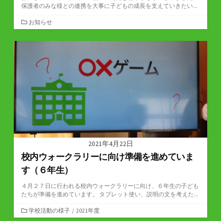
保護者のみな様との連携を大事に子どもの成長を支えていきたい...
カ
お知らせ
テ
ゴ
リ
ー
2021年4月22日
校内ウォークラリーに向け準備を進めていま
す（６年生）
４月２７日に行われる校内ウォークラリーに向け、６年生の子ども
たちが準備を進めています。 タブレット使い、説明の文を考えた...
カ
学校活動の様子
/
2021年度
テ