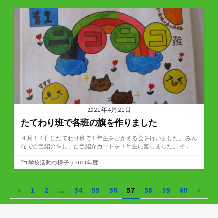
ゴ
リ
ー
2021年4月21日
たてわり班で各班の旗を作りました
４月１４日にたてわり班で１年生をむかえる会を行いました。 みん
なで自己紹介をし、自己紹介カードを１年生に渡しました。 そ...
カ
学校活動の様子
/
2021年度
テ
ゴ
投
«
1
2
…
54
55
56
57
58
59
60
»
リ
ー
稿