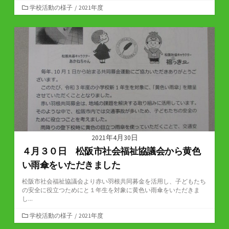
カ
学校活動の様子
/
2021年度
テ
ゴ
リ
ー
2021年4月30日
４月３０日 松阪市社会福祉協議会から黄色
い雨傘をいただきました
松阪市社会福祉協議会より赤い羽根共同募金を活用し、子どもたち
の安全に役立つためにと１年生を対象に黄色い雨傘をいただきま
し...
カ
学校活動の様子
/
2021年度
テ