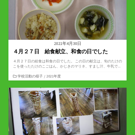
2021年4月30日
４月２７日 給食献立、和食の日でした
４月２７日の給食は和食の日でした。 この日の献立は、旬のたけの
こを使ったたけのこごはん、かじきのマリネ、すまし汁、牛乳で...
カ
学校活動の様子
/
2021年度
テ
ゴ
リ
ー