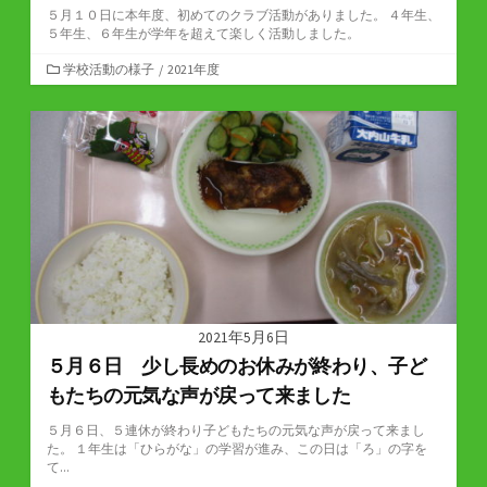
５月１０日に本年度、初めてのクラブ活動がありました。 ４年生、
５年生、６年生が学年を超えて楽しく活動しました。
カ
学校活動の様子
/
2021年度
テ
ゴ
リ
ー
2021年5月6日
５月６日 少し長めのお休みが終わり、子ど
もたちの元気な声が戻って来ました
５月６日、５連休が終わり子どもたちの元気な声が戻って来まし
た。 １年生は「ひらがな」の学習が進み、この日は「ろ」の字を
て...