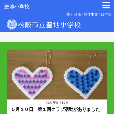
豊地小学校
コ
English
/
简体中文
/
日本語
ン
テ
ン
ツ
へ
ス
キ
ッ
プ
2021年5月10日
５月１０日 第１回クラブ活動がありました